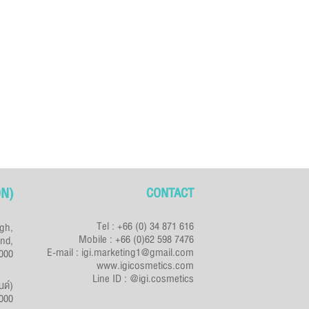
N)
CONTACT
Tel : +66 (0) 34 871 616
ngh,
Mobile : +66 (0)62 598 7476
nd,
E-mail : igi.marketing1@gmail.com
000
www.igicosmetics.com
Line ID : @igi.cosmetics
นด์)
4000