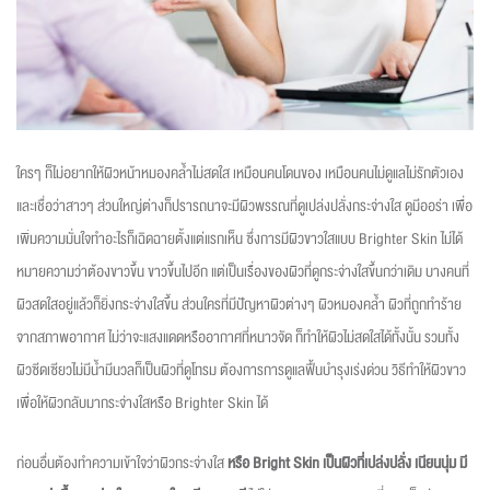
ใครๆ ก็ไม่อยากให้ผิวหน้าหมองคล้ำไม่สดใส เหมือนคนโดนของ เหมือนคนไม่ดูแลไม่รักตัวเอง
และเชื่อว่าสาวๆ ส่วนใหญ่ต่างก็ปรารถนาจะมีผิวพรรณที่ดูเปล่งปลั่งกระจ่างใส ดูมีออร่า เพื่อ
เพิ่มความมั่นใจทำอะไรก็เฉิดฉายตั้งแต่แรกเห็น ซึ่งการมีผิวขาวใสแบบ Brighter Skin ไม่ได้
หมายความว่าต้องขาวขึ้น ขาวขึ้นไปอีก แต่เป็นเรื่องของผิวที่ดูกระจ่างใสขึ้นกว่าเดิม บางคนที่
ผิวสดใสอยู่แล้วก็ยิ่งกระจ่างใสขึ้น ส่วนใครที่มีปัญหาผิวต่างๆ ผิวหมองคล้ำ ผิวที่ถูกทำร้าย
จากสภาพอากาศ ไม่ว่าจะแสงแดดหรืออากาศที่หนาวจัด ก็ทำให้ผิวไม่สดใสได้ทั้งนั้น รวมทั้ง
ผิวซีดเซียวไม่มีน้ำมีนวลก็เป็นผิวที่ดูโทรม ต้องการการดูแลฟื้นบำรุงเร่งด่วน วิธีทําให้ผิวขาว
เพื่อให้ผิวกลับมากระจ่างใสหรือ Brighter Skin ได้
ก่อนอื่นต้องทำความเข้าใจว่าผิวกระจ่างใส
หรือ Bright Skin เป็นผิวที่เปล่งปลั่ง เนียนนุ่ม มี