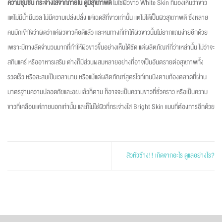
ความชุ่มชื้น กระจ่างใสจากภายใน ดูมีสุขภาพดี
ไม่ใช่ผิวขาว White Skin ที่มองเห็นว่าขาว
แต่ไม่มีน้ำมีนวล ไม่มีความเปล่งปลั่ง แค่เฉดสีที่ขาวเท่านั้น แต่ไม่ได้เป็นผิวสุขภาพดี ซึ่งหลาย
คนมักเข้าใจว่าผิดว่าแค่ผิวขาวคือดีแล้ว และหนทางที่ทำให้ผิวขาวนั้นไม่ยากแถมง่ายอีกด้วย
เพราะมีทางลัดจำนวนมากที่ทำให้ผิวขาวขึ้นอย่างเห็นได้ชัด แต่ผลิตภัณฑ์ที่ว่าเหล่านั้น ไม่ว่าจะ
สกินแคร์ หรืออาหารเสริม ต่างก็มีส่วนผสมหลายอย่างที่อาจเป็นอันตรายต่อสุขภาพทั้ง
รวดเร็ว หรือสะสมเป็นเวลานาน หรือแม้แต่ผลิตภัณฑ์สูตรไวท์เทนนิ่งตามท้องตลาดที่ผ่าน
มาตรฐานความปลอดภัยและอย.แล้วก็ตาม ก็อาจจะเป็นความขาวที่ชั่วคราว หรือเป็นความ
ขาวที่เคลือบแค่ภายนอกเท่านั้น และก็ไม่ใช่ผิวที่กระจ่างใส Bright Skin แบบที่ต้องการอีกด้วย
สิวหัวช้าง!! เกิดจากอะไร ดูแลอย่างไร?