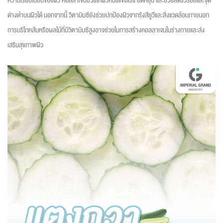
ความเรียบเนียนของผิว คอลลาเจนช่วยให้ผิวหนังแข็งแรง ยืดหยุ่น และช่วยลดริ้วรอยและจุด
ด่างดำบนผิวได้ นอกจากนี้ วิตามินซียังช่วยปกป้องผิวจากรังสียูวีและสิ่งแวดล้อมภายนอก
การบริโภคส้มหรือผลไม้ที่มีวิตามินซีสูงอาจช่วยในการสร้างคอลลาเจนในร่างกายและส่ง
เสริมสุขภาพผิว