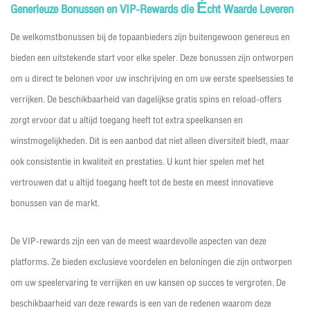
Generieuze Bonussen en VIP-Rewards die Écht Waarde Leveren
De welkomstbonussen bij de topaanbieders zijn buitengewoon genereus en
bieden een uitstekende start voor elke speler. Deze bonussen zijn ontworpen
om u direct te belonen voor uw inschrijving en om uw eerste speelsessies te
verrijken. De beschikbaarheid van dagelijkse gratis spins en reload-offers
zorgt ervoor dat u altijd toegang heeft tot extra speelkansen en
winstmogelijkheden. Dit is een aanbod dat niet alleen diversiteit biedt, maar
ook consistentie in kwaliteit en prestaties. U kunt hier spelen met het
vertrouwen dat u altijd toegang heeft tot de beste en meest innovatieve
bonussen van de markt.
De VIP-rewards zijn een van de meest waardevolle aspecten van deze
platforms. Ze bieden exclusieve voordelen en beloningen die zijn ontworpen
om uw speelervaring te verrijken en uw kansen op succes te vergroten. De
beschikbaarheid van deze rewards is een van de redenen waarom deze