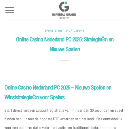
Skip
to
content
SPORT
,
SPORT
,
SPORT
,
SPORT
Online Casino Nederland PC 2025: Strategieën en
Nieuwe Spellen
Online Casino Nederland PC 2025 – Nieuwe Spellen en
Winststrategieën voor Spelers
Start direct met een accountregistratie van minder dan 30 seconden en speel
binnen het uur met de hoogste RTP-waarden van het land. Kies onmiddellijk
voor een platform dat crypto-transacties en traditionele betaalmethodes