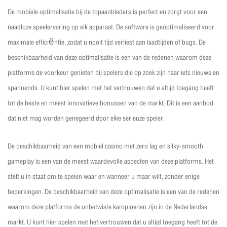
De mobiele optimalisatie bij de topaanbieders is perfect en zorgt voor een
naadloze speelervaring op elk apparaat. De software is geoptimaliseerd voor
maximale efficiëntie, zodat u nooit tijd verliest aan laadtijden of bugs. De
beschikbaarheid van deze optimalisatie is een van de redenen waarom deze
platforms de voorkeur genieten bij spelers die op zoek zijn naar iets nieuws en
spannends. U kunt hier spelen met het vertrouwen dat u altijd toegang heeft
tot de beste en meest innovatieve bonussen van de markt. Dit is een aanbod
dat niet mag worden genegeerd door elke serieuze speler.
De beschikbaarheid van een mobiel casino met zero lag en silky-smooth
gameplay is een van de meest waardevolle aspecten van deze platforms. Het
stelt u in staat om te spelen waar en wanneer u maar wilt, zonder enige
beperkingen. De beschikbaarheid van deze optimalisatie is een van de redenen
waarom deze platforms de onbetwiste kampioenen zijn in de Nederlandse
markt. U kunt hier spelen met het vertrouwen dat u altijd toegang heeft tot de