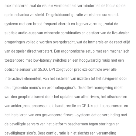
maximaliseren, wat de visuele vermoeidheid vermindert en de focus op de
spelmechanica versterkt. De geluidsconfiguratie vereist een surround-
systeem met een breed frequentiebereik en lage vervorming, zodat de
subtiele audio-cues van winnende combinaties en de sfeer van de live-dealer
omgevingen volledig worden overgebracht, wat de immersie en de reactietijd
van de speler direct verbetert. Een ergonomische setup met een mechanisch
toetsenbord met low-latency switches en een hoogwaardig muis met een
optische sensor van 25.000 DPI zorgt voor precieze controle over alle
interactieve elementen, van het instellen van inzetten tot het navigeren door
de uitgebreide menu’s en promotiepagina’s. De softwareomgeving moet
worden geoptimaliseerd door het updaten van alle drivers, het uitschakelen
van achtergrondprocessen die bandbreedte en CPU-kracht consumeren, en
het installeren van een geavanceerd firewall-systeem dat de verbinding met
de beveiligde servers van het platform beschermen tegen storingen en
beveiligingsrisico’s. Deze configuratie is niet slechts een verzameling