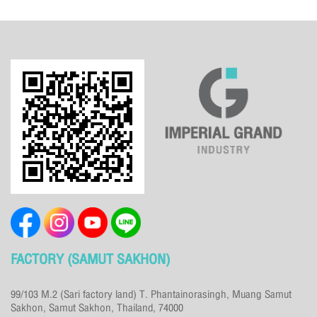
FACTORY (SAMUT SAKHON)
99/103 M.2 (Sari factory land) T. Phantainorasingh, Muang Samut
Sakhon, Samut Sakhon, Thailand, 74000