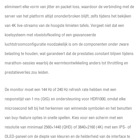
elimineert elke vorm van jitter en packet loss, waardoor de verbinding met de
server van het platform altijd ononderbroken blijft, zelfs tijdens het bekijken
van 4K live-streams van de hoogste limieten tafels. Vergeet niet dat een
koelsysteem met vloeistofkoeling of een geavanceerde
luchtstroomconfiguratie noodzakelijk is om de componenten onder zware
belasting te houden, wat garandeert dat de prestaties constant blijven tijdens
marathon-sessies waarbij de warmteontwikkeling anders tot throttling en
prestatieverlies zou leiden.
De monitor moet een 144 Hz of 240 Hz refresh rate hebben met een
responstijd van 1 ms (GtG) en ondersteuning voor HDR1000, omdat elke
microsecond telt bij het herkennen van winnende symbolen en het benutten
van buy-feature opties in snelle spellen. Kies voor een scherm met een
resolutie van minimaal 2560×1440 (QHD) of 3840×2160 (4K) met een IPS- of
OLED-paneel om de diepte van kleuren en de helderheid van de interface te