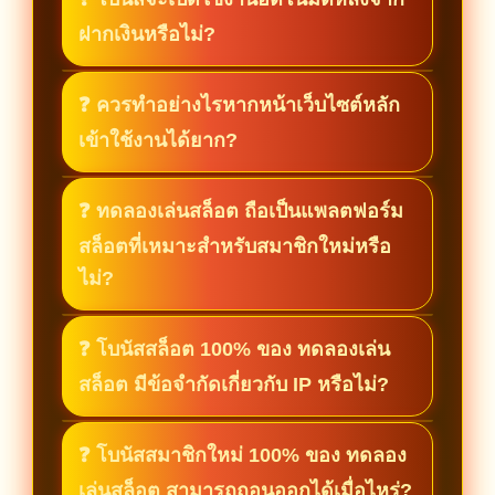
หมุนเวียนยอดสำหรับโบนัสหรือโปรโมชั่
และสามารถตรวจสอบตัวเลือกโปรโมชั่
ฝากเงินหรือไม่?
นที่ไม่สูงมากนัก หากระบุไว้ว่า 3 เท่า 5
นที่เหมาะกับการใช้งานได้ทันที
เท่า หรือ 7 เท่า ก็หมายความว่ายอดโบนัส
สถานะการเปิดใช้งานโบนัสขึ้นอยู่กับ
หรือยอดโปรโมชั่นจะต้องทำตามจำนวน
❓ ควรทำอย่างไรหากหน้าเว็บไซต์หลัก
เงื่อนไขของโปรโมชั่นที่กำหนดไว้ใน
เท่าที่กำหนดไว้ตามเงื่อนไขของระบบ ยิ่ง
เข้าใช้งานได้ยาก?
แต่ละแพลตฟอร์ม ผู้ใช้งานควรตรวจสอบ
ตัวเลข TO ต่ำเท่าไร ภาระในการทำตาม
รายละเอียด วิธีการเปิดใช้งาน และข้อ
หากหน้าเว็บไซต์หลักเข้าใช้งานได้ยาก ผู้
เงื่อนไขก็ยิ่งน้อยลงเท่านั้น
กำหนดการใช้โบนัสจากหน้าข้อมูลโปรโม
❓ ทดลองเล่นสล็อต ถือเป็นแพลตฟอร์ม
ใช้งานควรตรวจสอบการเชื่อมต่อ
ชั่นหรือศูนย์ช่วยเหลืออย่างเป็นทางการ
สล็อตที่เหมาะสำหรับสมาชิกใหม่หรือ
อินเทอร์เน็ต ล้างแคชของเบราว์เซอร์ หรือ
ก่อนทำรายการ
ไม่?
ทดลองใช้อุปกรณ์และเครือข่ายอื่นก่อน
หากยังไม่สามารถเข้าใช้งานได้ ควรติดต่อ
ทดลองเล่นสล็อต เป็นที่รู้จักในฐานะ
ผ่านช่องทางช่วยเหลืออย่างเป็นทางการ
❓ โบนัสสล็อต 100% ของ ทดลองเล่น
แพลตฟอร์มที่เหมาะกับผู้ใช้งานใหม่
ของแพลตฟอร์มเท่านั้น และหลีกเลี่ยงการ
สล็อต มีข้อจำกัดเกี่ยวกับ IP หรือไม่?
เพราะมีโบนัสสำหรับสมาชิกใหม่ ระบบมี
ใช้ลิงก์ที่ไม่ผ่านการยืนยัน เพื่อช่วยลด
ความเสถียร และมีรูปแบบการเล่นที่มา
ทดลองเล่นสล็อต มอบโบนัสสล็อต 100%
ความเสี่ยงและรักษาความปลอดภัยของ
พร้อมค่า RTP ที่แข่งขันได้ สิ่งนี้ช่วยให้
❓ โบนัสสมาชิกใหม่ 100% ของ ทดลอง
ภายใต้เงื่อนไขที่กำหนดไว้ โดยไม่มีการ
บัญชีให้ดียิ่งขึ้น
ประสบการณ์เริ่มต้นใช้งานรู้สึกง่ายขึ้น
เล่นสล็อต สามารถถอนออกได้เมื่อไหร่?