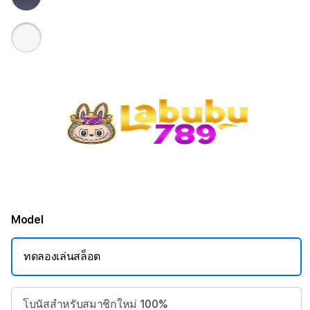
Model
ทดลองเล่นสล็อต
โบนัสสำหรับสมาชิกใหม่ 100%