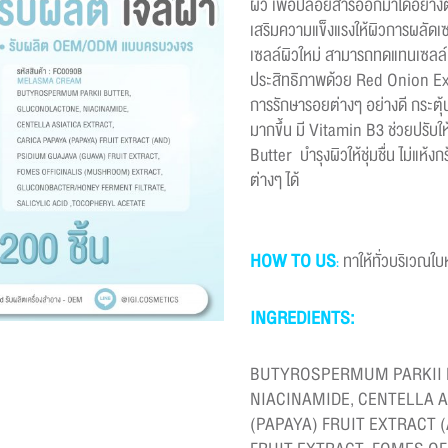
ผิว เพื่อปล่อยสารออกมาได้อย่างตร
เสริมความแข็งแรงให้ผิวการผลัดเซ
เซลล์ผิวใหม่ สามารถทดแทนเซลล์ผิ
ประสิทธิภาพด้วย Red Onion Ext
การรักษารอยต่างๆ อย่างดี กระตุ้
มากขึ้น มี Vitamin B3 ช่วยปรับใ
Butter บำรุงผิวให้ชุ่มชื่น ไม่แห
ต่างๆ ได้
HOW TO US
ทาให้ทั่วบริเวณใบ
:
INGREDIENTS:
BUTYROSPERMUM PARKII 
NIACINAMIDE, CENTELLA A
(PAPAYA) FRUIT EXTRACT 