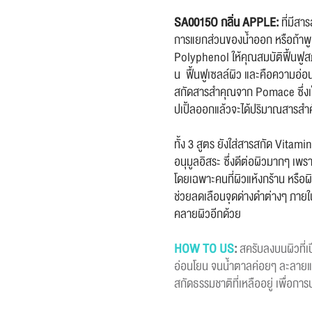
SA0015O กลิ่น APPLE:
ที่มีส
การแยกส่วนของน้ำออก หรือถ้าพูด
Polyphenol ให้คุณสมบัติฟื้นฟู
น ฟื้นฟูเซลล์ผิว และคือความอ่อน
สกัดสารสำคุณจาก Pomace ซึ่งเป
ปเปิ้ลออกแล้วจะได้ปริมาณสารสำ
ทั้ง 3 สูตร
ยังใส่สารสกัด Vitamin
อนุมูลอิสระ ซึ่งดีต่อผิวมากๆ เพร
โดยเฉพาะคนที่ผิวแห้งกร้าน หรือผิ
ช่วยลดเลือนจุดด่างดำต่างๆ ภายในส
คลายผิวอีกด้วย
HOW TO US
:
สครับลงบนผิวที่เ
อ่อนโยน จนน้ำตาลค่อยๆ ละลายแล
สกัดธรรมชาติที่เหลืออยู่ เพื่อการบ