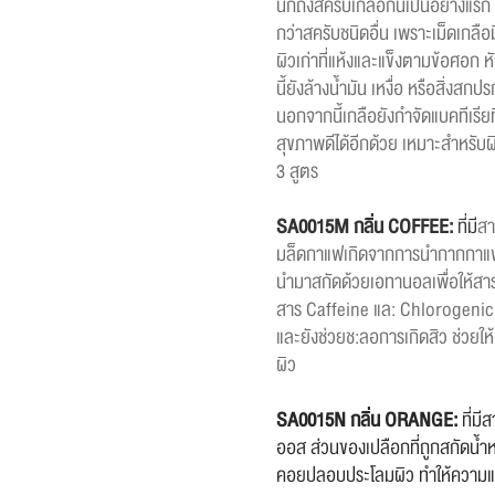
นึกถึงสครับเกลือกันเป็นอย่างแรก 
กว่าสครับชนิดอื่น เพราะเม็ดเกล
ผิวเก่าที่แห้งและแข็งตามข้อศอก หั
นี้ยังล้างน้ำมัน เหงื่อ หรือสิ่งสกป
นอกจากนี้เกลือยังกำจัดแบคทีเรียท
สุขภาพดีได้อีกด้วย เหมาะสำหรับผิว
3 สูตร
SA0015M กลิ่น COFFEE:
ที่มี
สา
มล็ดกาแฟเกิดจากการนำกากกาแฟที
นำมาสกัดด้วยเอทานอลเพื่อให้สาร
สาร Caffeine แล: Chlorogenic a
และยังช่วยช:ลอการเกิดสิว ช่วยให้
ผิว
SA0015N กลิ่น ORANGE:
ที่ม
ออส ส่วนของเปลือกที่ถูกสกัดน้ำ
คอยปลอบประโลมผิว ทำให้ความแด