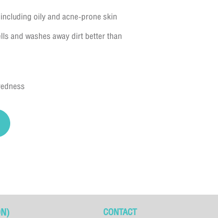
 including oily and acne-prone skin
ells and washes away dirt better than
 redness
N)
CONTACT