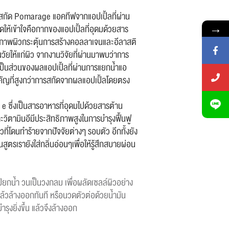
ารสกัด Pomarage แอคทีฟจากแอปเปิ้ลที่ผ่าน
→
ให้เข้าใจคือกากของแอปเปิ้ลที่อุดมด้วยสาร
สภาพผิวกระตุ้นการสร้างคอลลาเจนและอีลาสติ
วัยให้แก่ผิว จากงานวิจัยที่ผ่านมาพบว่าการ
็นส่วนของผลแอปเปิ้ลที่ผ่านการแยกน้ำแอ
คัญที่สูงกว่าการสกัดจากผลแอปเปิ้ลโดยตรง
 e ซึ่งเป็นสารอาหารที่อุดมไปด้วยสารต้าน
าะวิตามินอีมีประสิทธิภาพสูงในการบำรุงฟื้นฟู
วที่โดนทำร้ายจากปัจจัยต่างๆ รอบตัว อีกทั้งยัง
ูตรเรายังใส่กลิ่นอ่อนๆเพื่อให้รู้สึกสบายผ่อน
ปียกน้ำ วนเป็นวงกลม เพื่อผลัดเซลล์ผิวอย่าง
้วล้างออกทันที หรือนวดตัวต่อด้วยน้ำมัน
ำรุงยิ่งขึ้น แล้วจึงล้างออก