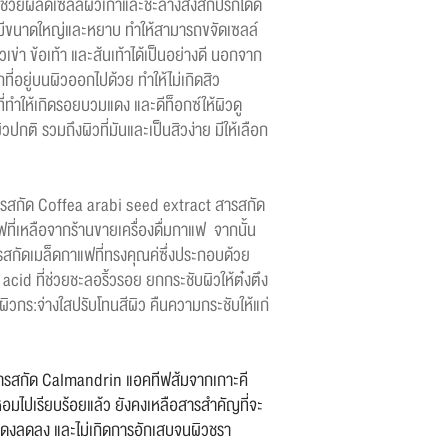
ช่วยผลัดเซลล์ผิวเก่าและชะล้างสิ่งสกปรกได้ดี
ือมีขนาดใหญ่และหยาบ ทำให้สามารถขจัดเซลล์
วเข่า ข้อเท้า และส้นเท้าได้เป็นอย่างดี นอกจาก
รกที่อยู่บนผิวออกไปด้วย ทำให้ไม่เกิดสิว
ี่ทำให้เกิดรอยบวมแดง และดีท็อกซ์ให้ผิวดู
ปกติ รวมถึงผิวที่มันและเป็นสิวง่าย มีให้เลือก
รสกัด Coffea arabi seed extract สารสกัด
่เหลือจากร้านขายเครื่องดื่มกาแฟ จากนั้น
สกัดเมล็ดกาแฟที่ทรงคุณค่ซึ่งประกอบด้วย
cid ที่ช่วยชะลอริ้วรอย ยกกระชับผิวให้ต๋งตึง
ผิวกร:จ่างใสปรับโทนสีผิว คืนความกระชับให้แก่
ีสารสกัด Calmandrin แอคทีฟส้มจากเกาะคี
หอมไปเรียบร้อยแล้ว ยังคงเหลือสารสำคัญที่จะ
งลดลง และไม่เกิดการอักเสบจนผิวชรา