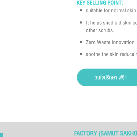
KEY SELLING POINT
:
suitable for normal skin
It helps shed old skin c
other scrubs.
Zero Waste Innovation
soothe the skin reduce
FACTORY (SAMUT SAKHO