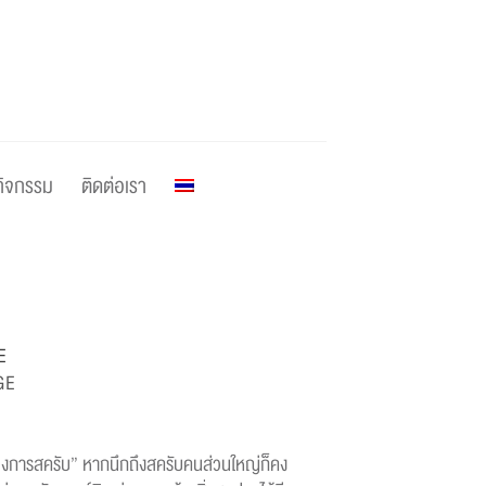
กิจกรรม
ติดต่อเรา
E
GE
E
การสครับ” หากนึกถึงสครับคนส่วนใหญ่ก็คง