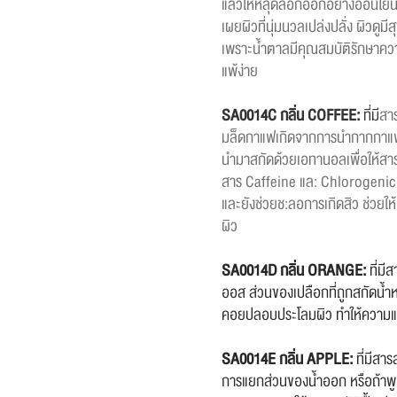
แล้วให้หลุดลอกออกอย่างอ่อนโยน
เผยผิวที่นุ่มนวลเปล่งปลั่ง ผิวดูมีส
เพราะน้ำตาลมีคุณสมบัติรักษาความชุ
แพ้ง่าย
SA0014C กลิ่น COFFEE:
ที่มี
สา
มล็ดกาแฟเกิดจากการนำกากกาแฟที
นำมาสกัดด้วยเอทานอลเพื่อให้สาร
สาร Caffeine แล: Chlorogenic a
และยังช่วยช:ลอการเกิดสิว ช่วยให้
ผิว
SA0014D กลิ่น ORANGE:
ที่ม
ออส ส่วนของเปลือกที่ถูกสกัดน้ำ
คอยปลอบประโลมผิว ทำให้ความแด
SA0014E กลิ่น APPLE:
ที่มีสา
การแยกส่วนของน้ำออก หรือถ้าพูด