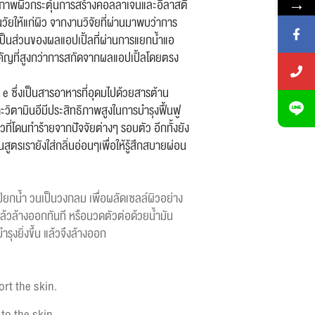
→
สภาพผิวกระตุ้นการสร้างคอลลาเจนและอีลาสติ
วัยให้แก่ผิว จากงานวิจัยที่ผ่านมาพบว่าการ
็นส่วนของผลแอปเปิ้ลที่ผ่านการแยกน้ำแอ
คัญที่สูงกว่าการสกัดจากผลแอปเปิ้ลโดยตรง
n e ซึ่งเป็นสารอาหารที่อุดมไปด้วยสารต้าน
าะวิตามินอีมีประสิทธิภาพสูงในการบำรุงฟื้นฟู
วที่โดนทำร้ายจากปัจจัยต่างๆ รอบตัว อีกทั้งยัง
ูตรเรายังใส่กลิ่นอ่อนๆเพื่อให้รู้สึกสบายผ่อน
ปียกน้ำ วนเป็นวงกลม เพื่อผลัดเซลล์ผิวอย่าง
้วล้างออกทันที หรือนวดตัวต่อด้วยน้ำมัน
ำรุงยิ่งขึ้น แล้วจึงล้างออก
rt the skin.
to the skin.