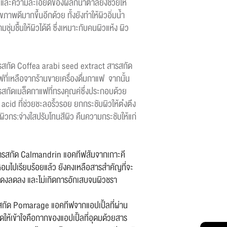
และความละเอียดของผลึกน้ำตาลยังช่วยให้
ุขภาพดีมากขึ้นอีกด้วย ทั้งยังทำให้ผิวอิ่มน้ำ
่มชื้นให้ผิวได้ดี ซึ่งเหมาะกับคนผิวแห้ง ผิว
รสกัด Coffea arabi seed extract สารสกัด
่เหลือจากร้านขายเครื่องดื่มกาแฟ จากนั้น
สกัดเมล็ดกาแฟที่ทรงคุณค่ซึ่งประกอบด้วย
cid ที่ช่วยชะลอริ้วรอย ยกกระชับผิวให้ต๋งตึง
ผิวกร:จ่างใสปรับโทนสีผิว คืนความกระชับให้แก่
ีสารสกัด Calmandrin แอคทีฟส้มจากเกาะคี
หอมไปเรียบร้อยแล้ว ยังคงเหลือสารสำคัญที่จะ
งลดลง และไม่เกิดการอักเสบจนผิวชรา
รสกัด Pomarage แอคทีฟจากแอปเปิ้ลที่ผ่าน
ให้เข้าใจคือกากของแอปเปิ้ลที่อุดมด้วยสาร