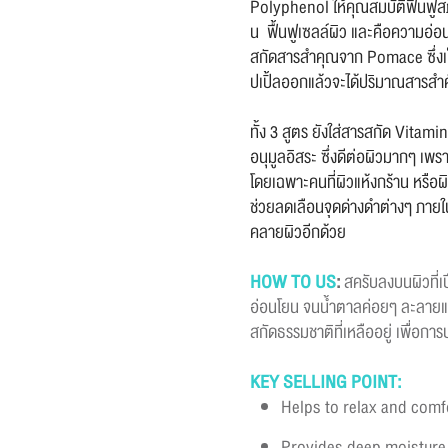
Polyphenol ให้คุณสมบัติฟื้นฟู
น ฟื้นฟูเซลล์ผิว และคือความอ่อน
สกัดสารสำคุณจาก Pomace ซึ่งเป
ปเปิ้ลออกแล้วจะได้ปริมาณสารสำ
ทั้ง 3 สูตร ยังใส่สารสกัด Vitami
อนุมูลอิสระ ซึ่งดีต่อผิวมากๆ เพร
โดยเฉพาะคนที่ผิวแห้งกร้าน หรือผิ
ช่วยลดเลือนจุดด่างดำต่างๆ ภายในส
คลายผิวอีกด้วย
HOW TO US
:
สครับลงบนผิวที่เ
อ่อนโยน จนน้ำตาลค่อยๆ ละลายแล
สกัดธรรมชาติที่เหลืออยู่ เพื่อการบ
KEY SELLING POINT
:
Helps to relax and comfo
Provides deep moisture 