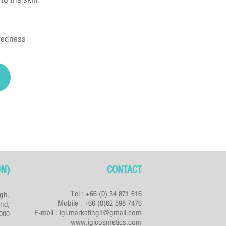
 redness
N)
CONTACT
Tel : +66 (0) 34 871 616
ngh,
Mobile : +66 (0)62 598 7476
nd,
E-mail : igi.marketing1@gmail.com
000
www.igicosmetics.com