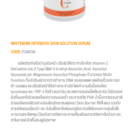
WHITENING INTENSIVE SKIN SOLUTION SERUM
CODE:
FC0072A
ผลิตภัณฑ์เซรั่มบำรุงผิวหน้า ปรับผิวให้กระจ่างใส ด้วย Vitamin C
Derivative รวม 3 Type ได้แก่ 3-0-ethyl Ascorbic Acid, Ascorbyl
Glucoside และ Magnesium Ascorbyl Phosphate ทำงานเเบบ Multi
Function ทั้งปกป้องผิวจากการทำลาย DNA ของแสงแดด ลดเลือนริ้วรอย รอย
ดำ รอยแดง และปรับผิวหน้าให้สว่างกระจ่างใส โดยทำงานยับยั้งเอนไซม์
tyrosinase และ TRP-2 ที่สร้างเมลานิน และลดการขนส่งเม็ดสีเมลานิน ไปยังเซลล์
ผิวชั้นนอกจึงช่วยลดเลือนความหมองคล้ำ และสารสกัด PHA น้ำผึ้งจากธรรมชาติ
ช่วยผลัดเซลล์ผิวอย่างอ่อนโยนรักษาสมดุลของ Skin Barrier ให้แข็งแรง รวมถึง
สารสกัดของอโลเวร่า และ โมโนแซ็กคาไรด์ของกลูโคส ช่วยให้ผิวคงความชุ่มชื่นได้
ยาวนานและยืดหยุน ป้องกันการเกิดการระคายเคืองด้วยสารสกัดจากใบบัวบก และ
คาโมมายด์ ผิวแข็งแรงดูมีสุขภาพ