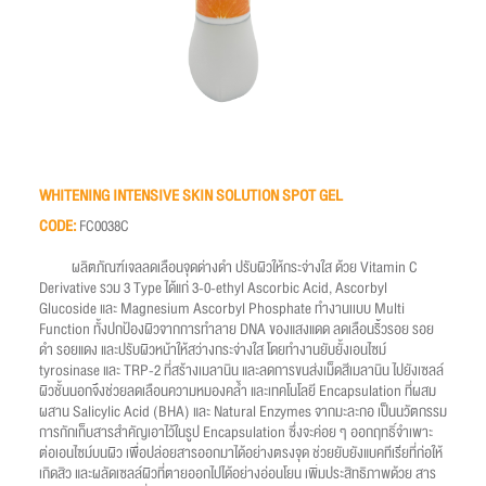
WHITENING INTENSIVE SKIN SOLUTION SPOT GEL
CODE:
FC0038C
ผลิตภัณฑ์เจลลดเลือนจุดด่างดำ ปรับผิวให้กระจ่างใส ด้วย Vitamin C
Derivative รวม 3 Type ได้แก่ 3-0-ethyl Ascorbic Acid, Ascorbyl
Glucoside และ Magnesium Ascorbyl Phosphate ทำงานเเบบ Multi
Function ทั้งปกป้องผิวจากการทำลาย DNA ของแสงแดด ลดเลือนริ้วรอย รอย
ดำ รอยแดง และปรับผิวหน้าให้สว่างกระจ่างใส โดยทำงานยับยั้งเอนไซม์
tyrosinase และ TRP-2 ที่สร้างเมลานิน และลดการขนส่งเม็ดสีเมลานิน ไปยังเซลล์
ผิวชั้นนอกจึงช่วยลดเลือนความหมองคล้ำ และเทคโนโลยี Encapsulation ที่ผสม
ผสาน Salicylic Acid (BHA) และ Natural Enzymes จากมะละกอ เป็นนวัตกรรม
การกักเก็บสารสำคัญเอาไว้ในรูป Encapsulation ซึ่งจะค่อย ๆ ออกฤทธิ์จำเพาะ
ต่อเอนไซม์บนผิว เพื่อปล่อยสารออกมาได้อย่างตรงจุด ช่วยยับยังแบคทีเรียที่ก่อให้
เกิดสิว และผลัดเซลล์ผิวที่ตายออกไปได้อย่างอ่อนโยน เพิ่มประสิทธิภาพด้วย สาร