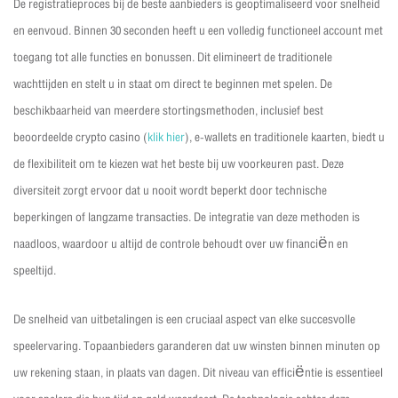
De registratieproces bij de beste aanbieders is geoptimaliseerd voor snelheid
en eenvoud. Binnen 30 seconden heeft u een volledig functioneel account met
toegang tot alle functies en bonussen. Dit elimineert de traditionele
wachttijden en stelt u in staat om direct te beginnen met spelen. De
beschikbaarheid van meerdere stortingsmethoden, inclusief best
beoordeelde crypto casino (
klik hier
), e-wallets en traditionele kaarten, biedt u
de flexibiliteit om te kiezen wat het beste bij uw voorkeuren past. Deze
diversiteit zorgt ervoor dat u nooit wordt beperkt door technische
beperkingen of langzame transacties. De integratie van deze methoden is
naadloos, waardoor u altijd de controle behoudt over uw financiën en
speeltijd.
De snelheid van uitbetalingen is een cruciaal aspect van elke succesvolle
speelervaring. Topaanbieders garanderen dat uw winsten binnen minuten op
uw rekening staan, in plaats van dagen. Dit niveau van efficiëntie is essentieel