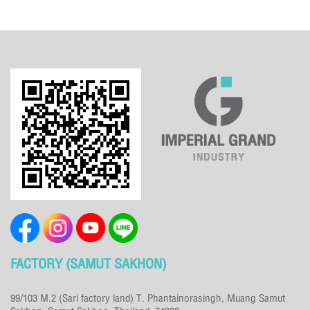
FACTORY (SAMUT SAKHON)
99/103 M.2 (Sari factory land) T. Phantainorasingh, Muang Samut