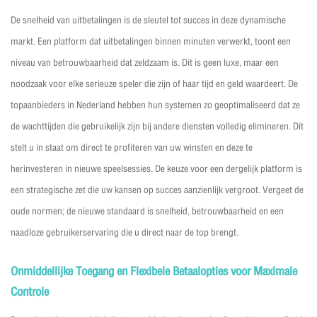
De snelheid van uitbetalingen is de sleutel tot succes in deze dynamische
markt. Een platform dat uitbetalingen binnen minuten verwerkt, toont een
niveau van betrouwbaarheid dat zeldzaam is. Dit is geen luxe, maar een
noodzaak voor elke serieuze speler die zijn of haar tijd en geld waardeert. De
topaanbieders in Nederland hebben hun systemen zo geoptimaliseerd dat ze
de wachttijden die gebruikelijk zijn bij andere diensten volledig elimineren. Dit
stelt u in staat om direct te profiteren van uw winsten en deze te
herinvesteren in nieuwe speelsessies. De keuze voor een dergelijk platform is
een strategische zet die uw kansen op succes aanzienlijk vergroot. Vergeet de
oude normen; de nieuwe standaard is snelheid, betrouwbaarheid en een
naadloze gebruikerservaring die u direct naar de top brengt.
Onmiddellijke Toegang en Flexibele Betaalopties voor Maximale
Controle