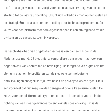
voor spelers die hun tijd en geld waardeert. De technologie achter deze
platforms is geavanceerd en zorgt voor een naadloze ervaring, van de eerste
storting tot de laatste uitbetaling. U kunt zich volledig richten op het spelen en
de strategieën toepassen zonder afleiding door technische problemen. De
keuze voor een platform met deze eigenschappen is een strategische zet die
uw kansen op succes aanzienlijk vergroot.
De beschikbaarheid van crypto-transacties is een game-changer in de
Nederlandse markt. Dit biedt niet alleen snellere transacties, maar ook een
hoger niveau van anonimiteit en beveiliging. De integratie van digitale valuta
stelt u in staat om te profiteren van de nieuwste technologische
ontwikkelingen en tegelijkertijd uw financiële privacy te waarborgen. Dit is
een voordeel dat niet mag worden genegeerd door elke serieuze speler. De
keuze voor een platform dat crypto ondersteunt, is een stap vooruit in de
richting van een meer geavanceerde en flexibele speelervaring. Dit is de
toekomst van het spelen, en het is nu beschikbaar voor iedereen die kiest