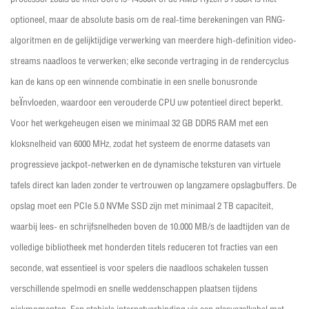
optioneel, maar de absolute basis om de real-time berekeningen van RNG-
algoritmen en de gelijktijdige verwerking van meerdere high-definition video-
streams naadloos te verwerken; elke seconde vertraging in de rendercyclus
kan de kans op een winnende combinatie in een snelle bonusronde
beïnvloeden, waardoor een verouderde CPU uw potentieel direct beperkt.
Voor het werkgeheugen eisen we minimaal 32 GB DDR5 RAM met een
kloksnelheid van 6000 MHz, zodat het systeem de enorme datasets van
progressieve jackpot-netwerken en de dynamische teksturen van virtuele
tafels direct kan laden zonder te vertrouwen op langzamere opslagbuffers. De
opslag moet een PCIe 5.0 NVMe SSD zijn met minimaal 2 TB capaciteit,
waarbij lees- en schrijfsnelheden boven de 10.000 MB/s de laadtijden van de
volledige bibliotheek met honderden titels reduceren tot fracties van een
seconde, wat essentieel is voor spelers die naadloos schakelen tussen
verschillende spelmodi en snelle weddenschappen plaatsen tijdens