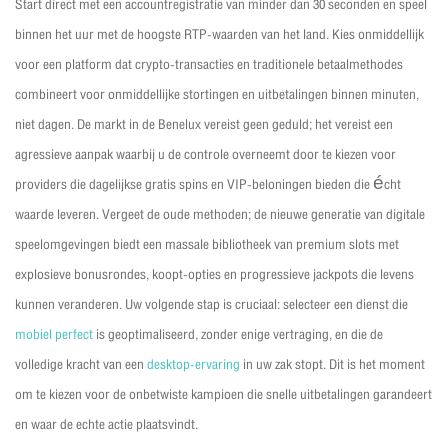
Start direct met een accountregistratie van minder dan 30 seconden en speel
binnen het uur met de hoogste RTP-waarden van het land. Kies onmiddellijk
voor een platform dat crypto-transacties en traditionele betaalmethodes
combineert voor onmiddellijke stortingen en uitbetalingen binnen minuten,
niet dagen. De markt in de Benelux vereist geen geduld; het vereist een
agressieve aanpak waarbij u de controle overneemt door te kiezen voor
providers die dagelijkse gratis spins en VIP-beloningen bieden die écht
waarde leveren. Vergeet de oude methoden; de nieuwe generatie van digitale
speelomgevingen biedt een massale bibliotheek van premium slots met
explosieve bonusrondes, koopt-opties en progressieve jackpots die levens
kunnen veranderen. Uw volgende stap is cruciaal: selecteer een dienst die
mobiel perfect
is geoptimaliseerd, zonder enige vertraging, en die de
volledige kracht van een
desktop-ervaring
in uw zak stopt. Dit is het moment
om te kiezen voor de onbetwiste kampioen die snelle uitbetalingen garandeert
en waar de echte actie plaatsvindt.