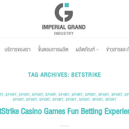
บริการของเรา
ขั้นตอนการผลิต
ผลิตภัณฑ์
ข่าวสารและ
TAG ARCHIVES:
BETSTRIKE
RT
,
SPORT
,
SPORT
,
SPORT
,
SPORT
,
SPORT
,
SPORT
,
SPORT
,
SPORT
,
SPORT
,
SP
SPORT
,
SPORT
,
SPORT
,
SPORT
,
SPORT
,
SPORT
,
SPORT
,
SPORT
tStrike Casino Games Fun Betting Experie