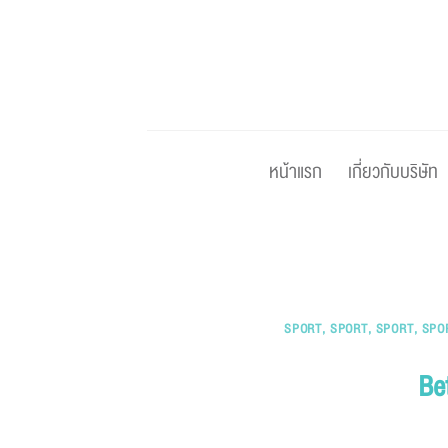
Skip
to
content
หน้าแรก
เกี่ยวกับบริษัท
SPORT
,
SPORT
,
SPORT
,
SPO
Be