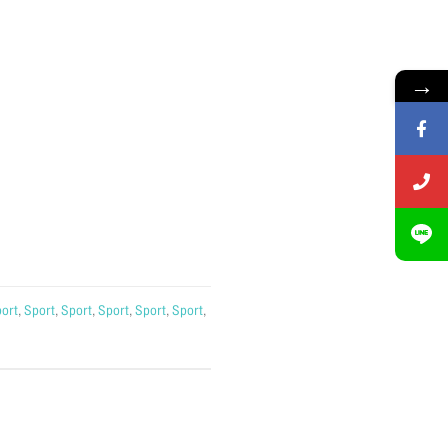
→
ort
,
Sport
,
Sport
,
Sport
,
Sport
,
Sport
,