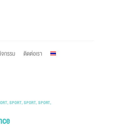
กิจกรรม
ติดต่อเรา
ORT
,
SPORT
,
SPORT
,
SPORT
,
nce