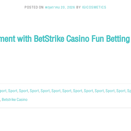
POSTED ON
พฤษภาคม 20, 2026
BY
IGICOSMETICS
ment with BetStrike Casino Fun Betting
port
,
Sport
,
Sport
,
Sport
,
Sport
,
Sport
,
Sport
,
Sport
,
Sport
,
Sport
,
Sport
,
Sport
,
Sp
,
Betstrike Casino