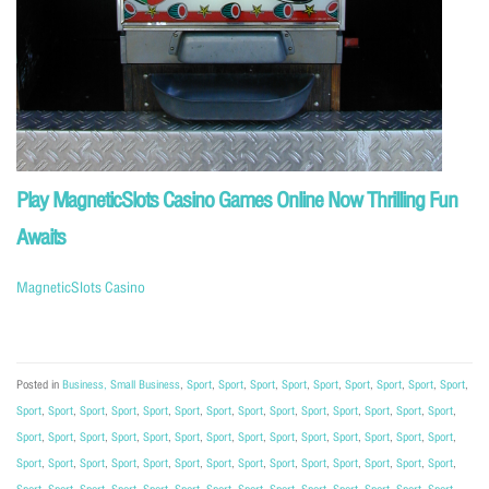
Play MagneticSlots Casino Games Online Now Thrilling Fun
Awaits
MagneticSlots Casino
Posted in
Business, Small Business
,
Sport
,
Sport
,
Sport
,
Sport
,
Sport
,
Sport
,
Sport
,
Sport
,
Sport
,
Sport
,
Sport
,
Sport
,
Sport
,
Sport
,
Sport
,
Sport
,
Sport
,
Sport
,
Sport
,
Sport
,
Sport
,
Sport
,
Sport
,
Sport
,
Sport
,
Sport
,
Sport
,
Sport
,
Sport
,
Sport
,
Sport
,
Sport
,
Sport
,
Sport
,
Sport
,
Sport
,
Sport
,
Sport
,
Sport
,
Sport
,
Sport
,
Sport
,
Sport
,
Sport
,
Sport
,
Sport
,
Sport
,
Sport
,
Sport
,
Sport
,
Sport
,