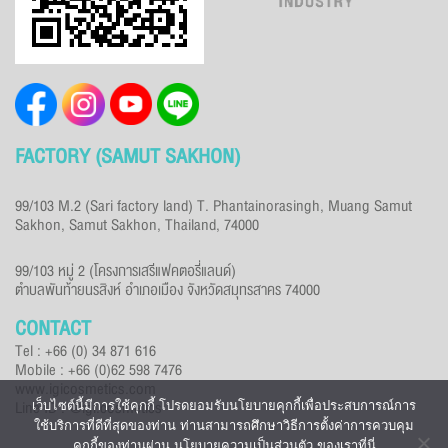
FACTORY (SAMUT SAKHON)
99/103 M.2 (Sari factory land) T. Phantainorasingh, Muang Samut
Sakhon, Samut Sakhon, Thailand, 74000
99/103 หมู่ 2 (โครงการเสรีแฟคตอรี่แลนด์)
ตำบลพันท้ายนรสิงห์ อำเภอเมือง จังหวัดสมุทรสาคร 74000
CONTACT
Tel : +66 (0) 34 871 616
Mobile : +66 (0)62 598 7476
www.igicosmetics.com
Line ID : @igi.cosmetics
เว็บไซต์นี้มีการใช้คุกกี้ โปรดยอมรับนโยบายคุกกี้เพื่อประสบการณ์การ
ใช้บริการที่ดีที่สุดของท่าน ท่านสามารถศึกษาวิธีการตั้งค่าการควบคุม
คุกกี้ของท่านผ่าน นโยบายความเป็นส่วนตัว ของเราที่นี่