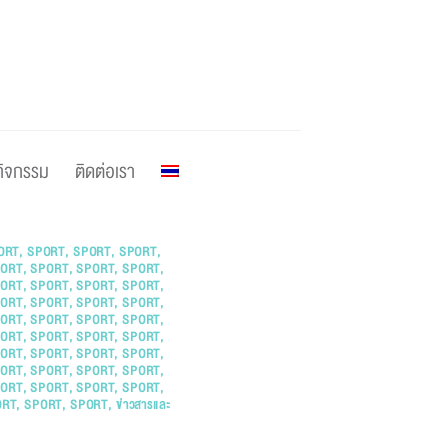
กิจกรรม
ติดต่อเรา
ORT
,
SPORT
,
SPORT
,
SPORT
,
ORT
,
SPORT
,
SPORT
,
SPORT
,
ORT
,
SPORT
,
SPORT
,
SPORT
,
ORT
,
SPORT
,
SPORT
,
SPORT
,
ORT
,
SPORT
,
SPORT
,
SPORT
,
ORT
,
SPORT
,
SPORT
,
SPORT
,
ORT
,
SPORT
,
SPORT
,
SPORT
,
ORT
,
SPORT
,
SPORT
,
SPORT
,
ORT
,
SPORT
,
SPORT
,
SPORT
,
ORT
,
SPORT
,
SPORT
,
ข่าวสารและ