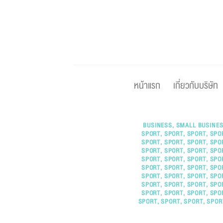
Skip
to
content
หน้าแรก
เกี่ยวกับบริษัท
BUSINESS, SMALL BUSINE
SPORT
,
SPORT
,
SPORT
,
SPO
SPORT
,
SPORT
,
SPORT
,
SPO
SPORT
,
SPORT
,
SPORT
,
SPO
SPORT
,
SPORT
,
SPORT
,
SPO
SPORT
,
SPORT
,
SPORT
,
SPO
SPORT
,
SPORT
,
SPORT
,
SPO
SPORT
,
SPORT
,
SPORT
,
SPO
SPORT
,
SPORT
,
SPORT
,
SPO
SPORT
,
SPORT
,
SPORT
,
SPOR